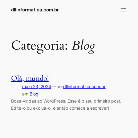
Pular
dllinformatica.com.br
para
o
conteúdo
Categoria:
Blog
Olá, mundo!
—
maio 23, 2024
por
dllinformatica.com.br
em
Blog
Boas-vindas ao WordPress. Esse é o seu primeiro post.
Edite-o ou exclua-o, e então comece a escrever!